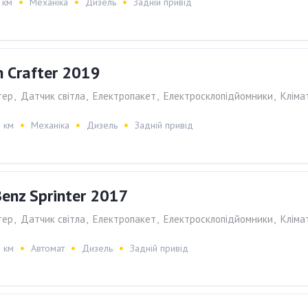
 км
Механіка
Дизель
Задній привід
 Crafter 2019
тер
,
Датчик світла
,
Електропакет
,
Електросклопiдйомники
,
Клiма
 км
Механіка
Дизель
Задній привід
enz Sprinter 2017
тер
,
Датчик світла
,
Електропакет
,
Електросклопiдйомники
,
Клiма
 км
Автомат
Дизель
Задній привід