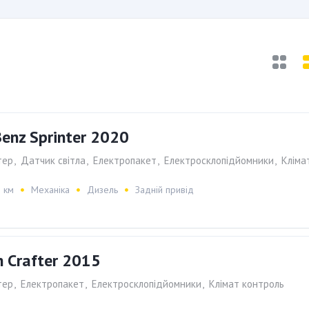
enz Sprinter 2020
тер
,
Датчик світла
,
Електропакет
,
Електросклопiдйомники
,
Клiма
 км
Механіка
Дизель
Задній привід
 Crafter 2015
тер
,
Електропакет
,
Електросклопiдйомники
,
Клiмат контроль