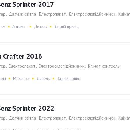
enz Sprinter 2017
тер
,
Датчик світла
,
Електропакет
,
Електросклопiдйомники
,
Клiма
 км
Автомат
Дизель
Задній привід
 Crafter 2016
тер
,
Електропакет
,
Електросклопiдйомники
,
Клiмат контроль
 км
Механіка
Дизель
Задній привід
enz Sprinter 2022
тер
,
Датчик світла
,
Електропакет
,
Електросклопiдйомники
,
Клiма