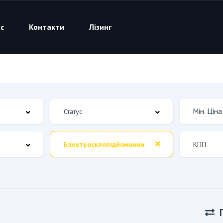
с
Контакти
Лізинг
Електросклопiдйомники