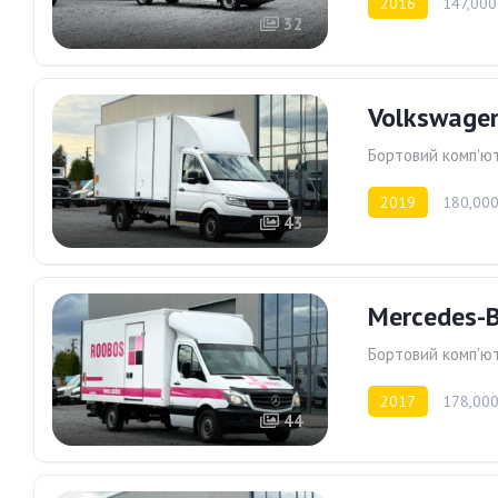
2016
147,000
32
Volkswagen
Бортовий комп'ю
2019
180,000
43
Mercedes-B
Бортовий комп'ю
2017
178,000
44