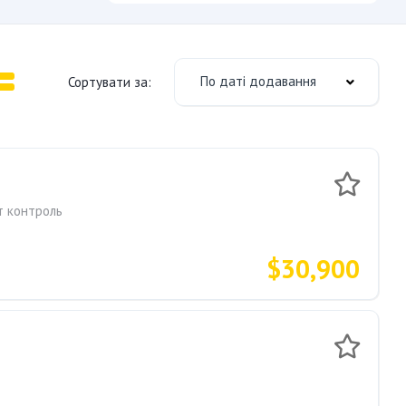
По даті додавання
Сортувати за:
т контроль
$30,900