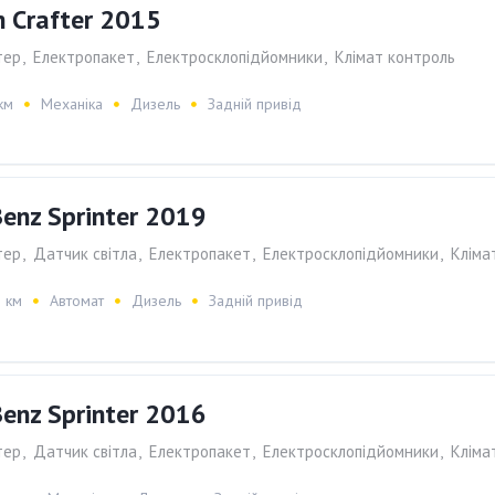
 Crafter 2015
тер
,
Електропакет
,
Електросклопiдйомники
,
Клiмат контроль
км
Механіка
Дизель
Задній привід
enz Sprinter 2019
тер
,
Датчик світла
,
Електропакет
,
Електросклопiдйомники
,
Клiма
 км
Автомат
Дизель
Задній привід
enz Sprinter 2016
тер
,
Датчик світла
,
Електропакет
,
Електросклопiдйомники
,
Клiма