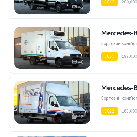
2015
200,000
43
Mercedes-B
Бортовий комп'ю
2021
188,000
40
Mercedes-B
Бортовий комп'ю
2022
182,000
42