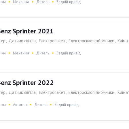
 км
Механіка
Дизель
Задній привід
enz Sprinter 2021
тер
,
Датчик світла
,
Електропакет
,
Електросклопiдйомники
,
Клiма
 км
Механіка
Дизель
Задній привід
enz Sprinter 2022
тер
,
Датчик світла
,
Електропакет
,
Електросклопiдйомники
,
Клiма
 км
Автомат
Дизель
Задній привід