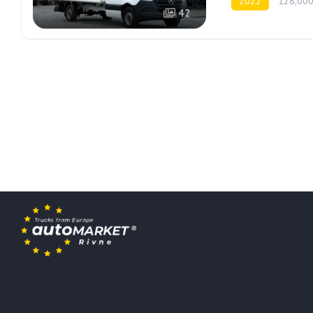
2022
128,000
42