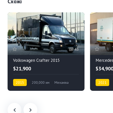
Схожі
43
Volkswagen Crafter 2015
Mercedes
$21,900
$34,90
2015
200,000 км
Механіка
2021
Дизель
Задній привід
Дизель