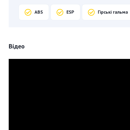
ABS
ESP
Гірські гальма
Відео