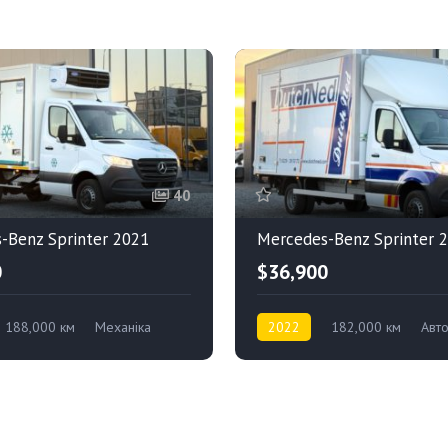
40
-Benz Sprinter 2021
Mercedes-Benz Sprinter 
0
$36,900
188,000 км
Механіка
2022
182,000 км
Авт
Задній привід
Дизель
Задній привід