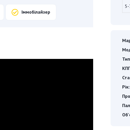
5-
Іммобілайзер
Мар
Мод
Тип
КПП
Ста
Рік:
Про
Пал
Об'