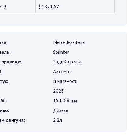
7-9
$ 1871.57
ка:
Mercedes-Benz
ель:
Sprinter
 приводу:
Задній привід
:
Автомат
тус:
В наявності
2023
біг:
154,000 км
иво:
Дизель
єм двигуна:
2.2л