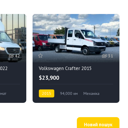
42
31
2022
Volkswagen Crafter 2015
$23,900
омат
2015
94,000 км
Механіка
Дизель
Задній привід
Новий пошук