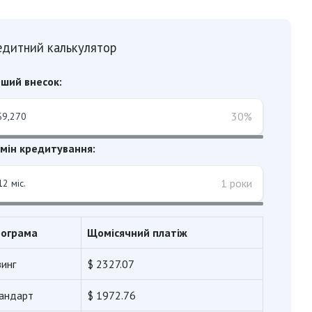
едитний калькулятор
ший внесок:
30%
мін кредитування:
1 роки
ограма
Щомісячний платіж
зинг
$ 2327.07
андарт
$ 1972.76