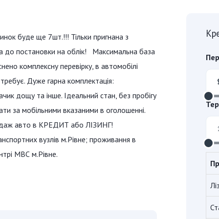
Кр
нок буде ще 7шт.!!! Тільки пригнана з
ова до постановки на облік! Максимальна база
Пер
нено комплексну перевірку, в автомобілі
требує. Дуже гарна комплектація:
ачик дощу та інше. Ідеальний стан, без пробігу
Тер
ати за мобільними вказаними в оголошенні.
одаж авто в КРЕДИТ або ЛІЗИНГ!
нспортних вузлів м.Рівне; проживання в
нтрі МВС м.Рівне.
Пр
Лі
Ст