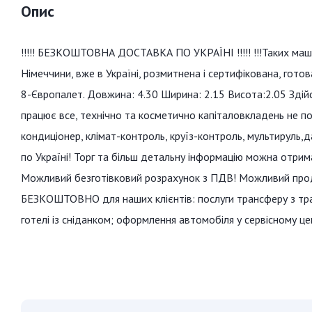
Опис
!!!!! БЕЗКОШТОВНА ДОСТАВКА ПО УКРАЇНІ !!!!! !!!Таких маши
Німеччини, вже в Україні, розмитнена і сертифікована, гот
8-Європалет. Довжина: 4.30 Ширина: 2.15 Висота:2.05 Здійс
працює все, технічно та косметично капіталовкладень не по
кондиціонер, клімат-контроль, круїз-контроль, мультируль,д
по Україні! Торг та більш детальну інформацію можна отрим
Можливий безготівковий розрахунок з ПДВ! Можливий пр
БЕЗКОШТОВНО для наших клієнтів: послуги трансферу з тра
готелі із сніданком; оформлення автомобіля у сервісному це