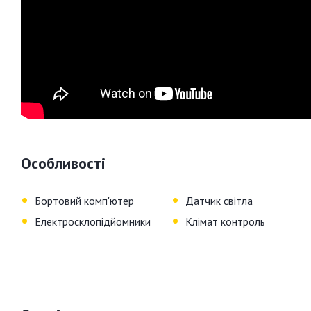
Особливості
•
•
Бортовий комп'ютер
Датчик світла
•
•
Електросклопiдйомники
Клiмат контроль