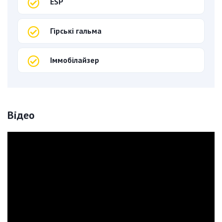
ESP
Гірські гальма
Іммобілайзер
Відео