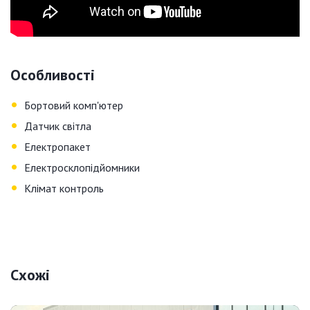
Особливості
•
Бортовий комп'ютер
•
Датчик світла
•
Електропакет
•
Електросклопiдйомники
•
Клiмат контроль
Схожі